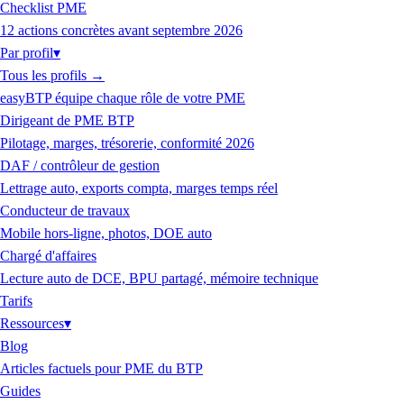
Checklist PME
12 actions concrètes avant septembre 2026
Par profil
▾
Tous les profils
→
easyBTP équipe chaque rôle de votre PME
Dirigeant de PME BTP
Pilotage, marges, trésorerie, conformité 2026
DAF / contrôleur de gestion
Lettrage auto, exports compta, marges temps réel
Conducteur de travaux
Mobile hors-ligne, photos, DOE auto
Chargé d'affaires
Lecture auto de DCE, BPU partagé, mémoire technique
Tarifs
Ressources
▾
Blog
Articles factuels pour PME du BTP
Guides