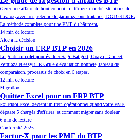
Le guide de la gestion d'affaires BTP
Gérer une affaire de bout en bout : chiffrage, marché, situations de
travaux, avenants, retenue de garantie, sous-traitance, DGD et DOE.
La méthode complète pour une PME du bâtiment.
14
min de lecture
Aide à la décision
Choisir un ERP BTP en 2026
Le guide complet pour évaluer Sage Batigest, Onaya, Graneet,
Vertuoza et easyBTP. Grille d'évaluation honnête, tableau de
comparaison, processus de choix en 6 étapes.
12
min de lecture
Migration
Quitter Excel pour un ERP BTP
Pourquoi Excel devient un frein opérationnel quand votre PME
dépasse 5 chargés d'affaires, et comment migrer sans douleur.
6
min de lecture
Conformité 2026
Factur-X pour les PME du BTP