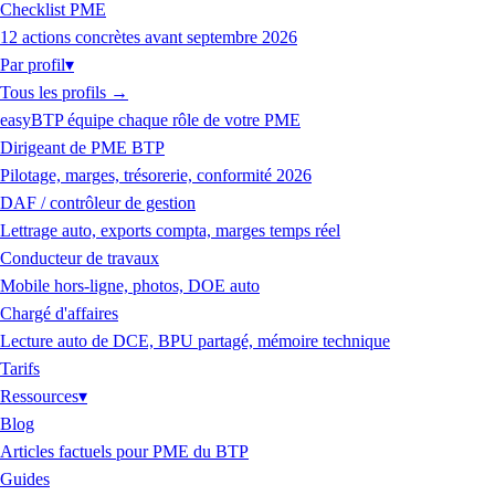
Checklist PME
12 actions concrètes avant septembre 2026
Par profil
▾
Tous les profils
→
easyBTP équipe chaque rôle de votre PME
Dirigeant de PME BTP
Pilotage, marges, trésorerie, conformité 2026
DAF / contrôleur de gestion
Lettrage auto, exports compta, marges temps réel
Conducteur de travaux
Mobile hors-ligne, photos, DOE auto
Chargé d'affaires
Lecture auto de DCE, BPU partagé, mémoire technique
Tarifs
Ressources
▾
Blog
Articles factuels pour PME du BTP
Guides