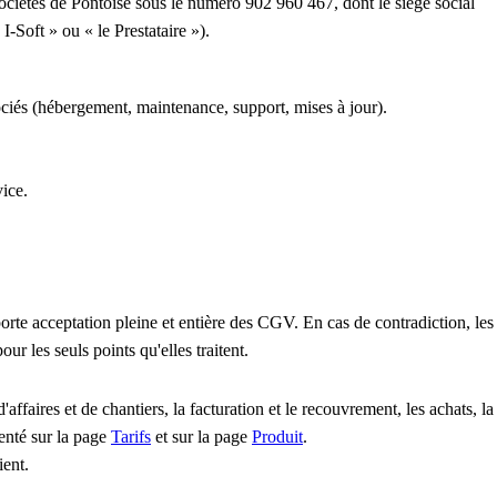
ociétés de Pontoise sous le numéro 902 960 467, dont le siège social
 I-Soft » ou « le Prestataire »).
ociés (hébergement, maintenance, support, mises à jour).
vice.
orte acceptation pleine et entière des CGV. En cas de contradiction, les
 les seuls points qu'elles traitent.
faires et de chantiers, la facturation et le recouvrement, les achats, la
enté sur la page
Tarifs
et sur la page
Produit
.
ient.