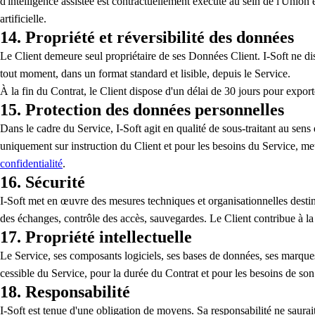
d'intelligence assistée est contractuellement exécuté au sein de l'Unio
artificielle.
14. Propriété et réversibilité des données
Le Client demeure seul propriétaire de ses Données Client. I-Soft ne di
tout moment, dans un format standard et lisible, depuis le Service.
À la fin du Contrat, le Client dispose d'un délai de 30 jours pour export
15. Protection des données personnelles
Dans le cadre du Service, I-Soft agit en qualité de sous-traitant au sen
uniquement sur instruction du Client et pour les besoins du Service, met
confidentialité
.
16. Sécurité
I-Soft met en œuvre des mesures techniques et organisationnelles destinées
des échanges, contrôle des accès, sauvegardes. Le Client contribue à la s
17. Propriété intellectuelle
Le Service, ses composants logiciels, ses bases de données, ses marques
cessible du Service, pour la durée du Contrat et pour les besoins de son 
18. Responsabilité
I-Soft est tenue d'une obligation de moyens. Sa responsabilité ne saurait