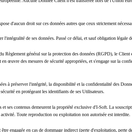
n européenne. Aucune Donnée Client n'est transférée hors de l'Union euro
spose d'aucun droit sur ces données autres que ceux strictement nécessai
er l'intégralité de ses données. Passé ce délai, et sauf obligation légal
s du Règlement général sur la protection des données (RGPD), le Client é
 en œuvre des mesures de sécurité appropriées, et s'engage sur la confid
 à préserver l'intégrité, la disponibilité et la confidentialité des Donné
écurité en protégeant les identifiants de ses Utilisateurs.
 et ses contenus demeurent la propriété exclusive d'I-Soft. La souscript
activité. Toute reproduction ou exploitation non autorisée est interdite.
 être engagée en cas de dommage indirect (perte d'exploitation, perte de c