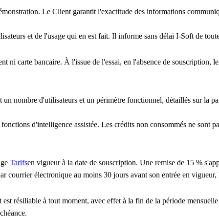
e démonstration. Le Client garantit l'exactitude des informations communi
isateurs et de l'usage qui en est fait. Il informe sans délai I-Soft de tout
t ni carte bancaire. À l'issue de l'essai, en l'absence de souscription, 
 un nombre d'utilisateurs et un périmètre fonctionnel, détaillés sur la p
s fonctions d'intelligence assistée. Les crédits non consommés ne sont p
page
Tarifs
en vigueur à la date de souscription. Une remise de 15 % s'ap
 par courrier électronique au moins 30 jours avant son entrée en vigueur, l
t résiliable à tout moment, avec effet à la fin de la période mensuell
échéance.