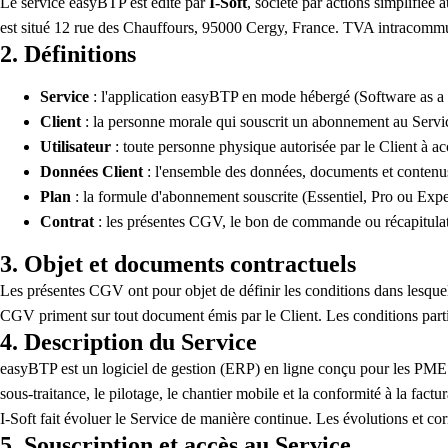
Le service easyBTP est édité par
I-Soft
, société par actions simplifié
est situé 12 rue des Chauffours, 95000 Cergy, France. TVA intracomm
2. Définitions
Service
: l'application easyBTP en mode hébergé (Software as a Se
Client
: la personne morale qui souscrit un abonnement au Service
Utilisateur
: toute personne physique autorisée par le Client à a
Données Client
: l'ensemble des données, documents et contenus s
Plan
: la formule d'abonnement souscrite (Essentiel, Pro ou Expe
Contrat
: les présentes CGV, le bon de commande ou récapitulatif
3. Objet et documents contractuels
Les présentes CGV ont pour objet de définir les conditions dans lesquell
CGV priment sur tout document émis par le Client. Les conditions parti
4. Description du Service
easyBTP est un logiciel de gestion (ERP) en ligne conçu pour les PME du 
sous-traitance, le pilotage, le chantier mobile et la conformité à la fact
I-Soft fait évoluer le Service de manière continue. Les évolutions et co
5. Souscription et accès au Service