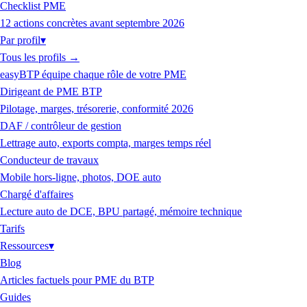
Checklist PME
12 actions concrètes avant septembre 2026
Par profil
▾
Tous les profils
→
easyBTP équipe chaque rôle de votre PME
Dirigeant de PME BTP
Pilotage, marges, trésorerie, conformité 2026
DAF / contrôleur de gestion
Lettrage auto, exports compta, marges temps réel
Conducteur de travaux
Mobile hors-ligne, photos, DOE auto
Chargé d'affaires
Lecture auto de DCE, BPU partagé, mémoire technique
Tarifs
Ressources
▾
Blog
Articles factuels pour PME du BTP
Guides