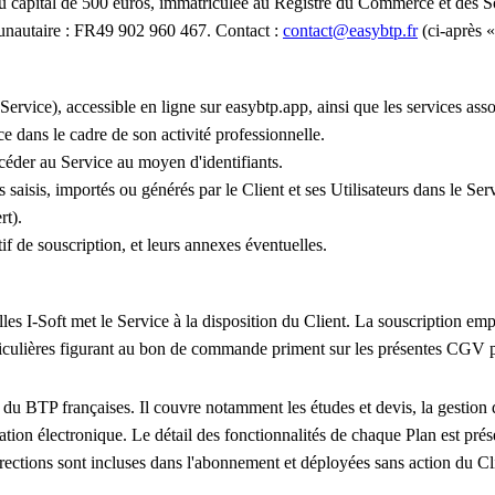
e au capital de 500 euros, immatriculée au Registre du Commerce et des S
unautaire : FR49 902 960 467. Contact :
contact@easybtp.fr
(ci-après «
rvice), accessible en ligne sur easybtp.app, ainsi que les services ass
 dans le cadre de son activité professionnelle.
ccéder au Service au moyen d'identifiants.
aisis, importés ou générés par le Client et ses Utilisateurs dans le Ser
rt).
 de souscription, et leurs annexes éventuelles.
es I-Soft met le Service à la disposition du Client. La souscription emp
culières figurant au bon de commande priment sur les présentes CGV pour
BTP françaises. Il couvre notamment les études et devis, la gestion d'af
uration électronique. Le détail des fonctionnalités de chaque Plan est prés
rrections sont incluses dans l'abonnement et déployées sans action du Cl