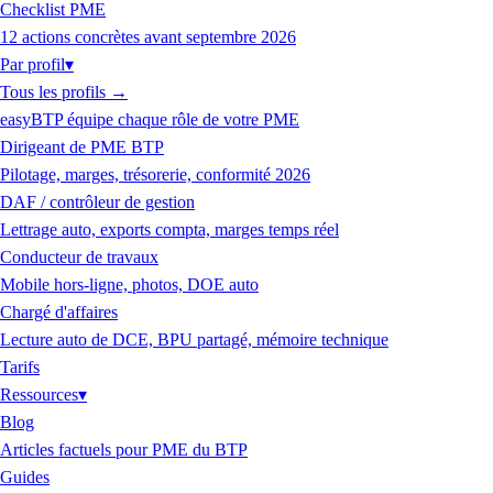
Checklist PME
12 actions concrètes avant septembre 2026
Par profil
▾
Tous les profils
→
easyBTP équipe chaque rôle de votre PME
Dirigeant de PME BTP
Pilotage, marges, trésorerie, conformité 2026
DAF / contrôleur de gestion
Lettrage auto, exports compta, marges temps réel
Conducteur de travaux
Mobile hors-ligne, photos, DOE auto
Chargé d'affaires
Lecture auto de DCE, BPU partagé, mémoire technique
Tarifs
Ressources
▾
Blog
Articles factuels pour PME du BTP
Guides